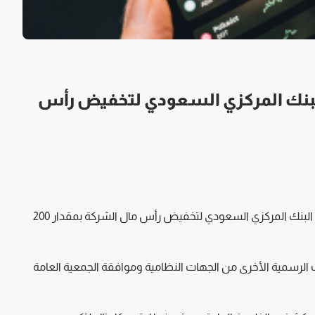
البنك المركزي السعودي لتخفيض رأس
استلمت الشركة الخليجية العامة للتأمين التعاوني عدم ممانعة البنك المركزي السعودي لتخفيض رأس مال الشركة بمقدار 200 
ويشترط إتمام التخفيض حصول الشركة على جميع الموافقات الرسمية الأخرى من الجهات النظامية وموافقة الجمعية العامة 