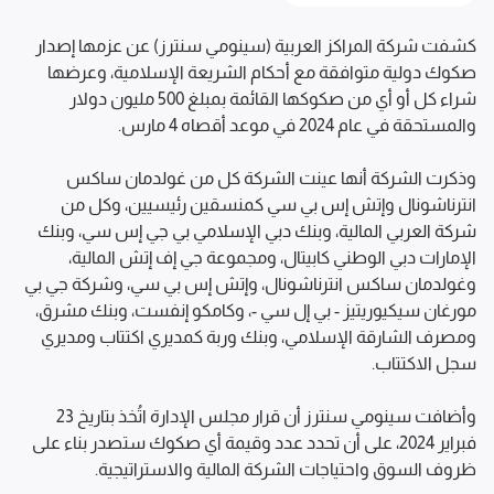
كشفت شركة المراكز العربية (سينومي سنترز) عن عزمها إصدار 
صكوك دولية متوافقة مع أحكام الشريعة الإسلامية، وعرضها 
شراء كل أو أي من صكوكها القائمة بمبلغ 500 مليون دولار 
وذكرت الشركة أنها عينت الشركة كل من غولدمان ساكس 
انترناشونال وإتش إس بي سي كمنسقين رئيسيين، وكل من 
شركة العربي المالية، وبنك دبي الإسلامي بي جي إس سي، وبنك 
الإمارات دبي الوطني كابيتال، ومجموعة جي إف إتش المالية، 
وغولدمان ساكس انترناشونال، وإتش إس بي سي، وشركة جي بي 
مورغان سيكيوريتيز - بي إل سي -، وكامكو إنفست، وبنك مشرق، 
ومصرف الشارقة الإسلامي، وبنك وربة كمديري اكتتاب ومديري 
وأضافت سينومي سنترز أن قرار مجلس الإدارة اتُخذ بتاريخ 23 
فبراير 2024، على أن تحدد عدد وقيمة أي صكوك ستصدر بناء على 